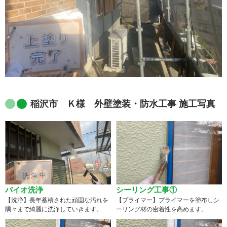
稲沢市 Ｋ様 外壁塗装・防水工事 施工写真
バイオ洗浄
シーリング工事①
【洗浄】長年蓄積された頑固な汚れを
【プライマー】プライマーを塗布しシ
隅々まで綺麗に洗浄していきます。
ーリング材の密着性を高めます。