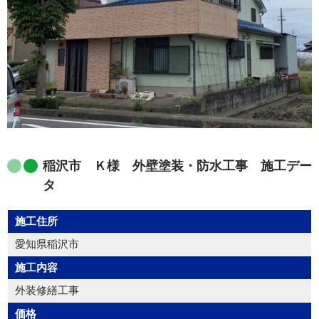
稲沢市 Ｋ様 外壁塗装・防水工事 施工デー
タ
施工住所
愛知県稲沢市
施工内容
外装修繕工事
価格