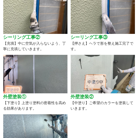
シーリング工事②
シーリング工事③
【充填】中に空気が入らないよう、丁
【押さえ】ヘラで形を整え施工完了で
寧に充填していきます。
す。
外壁塗装①
外壁塗装②
【下塗り】上塗り塗料の密着性を高め
【中塗り】ご希望のカラーを塗装して
る効果があります。
いきます。