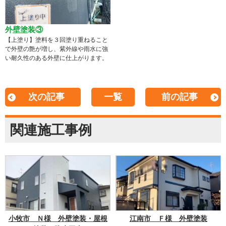
外壁塗装③
【上塗り】塗料を３回塗り重ねること
で外壁の艶が増し、紫外線や雨水に強
い耐久性のある外壁に仕上がります。
次の記事
一覧
前の記事
関連施工事例
小牧市 Ｎ様 外壁塗装・屋根
江南市 Ｆ様 外壁塗装