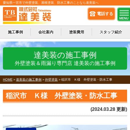
愛知県一宮市で外壁塗装、屋根塗装、防水工事のことなら達美装へ
電話する
MENU
施工事例
会社案内
塗装費用
スタッフ紹介
達美装の施工事例
外壁塗装＆雨漏り専門店 達美装の施工事例
HOME
>
達美装の施工事例
>
外壁塗装
>
稲沢市 Ｋ様 外壁塗装・防水工事
稲沢市 Ｋ様 外壁塗装・防水工事
(2024.03.28 更新)