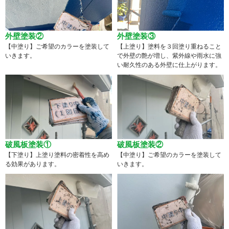
外壁塗装②
外壁塗装③
【中塗り】ご希望のカラーを塗装して
【上塗り】塗料を３回塗り重ねること
いきます。
で外壁の艶が増し、紫外線や雨水に強
い耐久性のある外壁に仕上がります。
破風板塗装①
破風板塗装②
【下塗り】上塗り塗料の密着性を高め
【中塗り】ご希望のカラーを塗装して
る効果があります。
いきます。