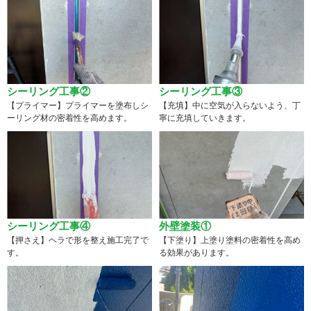
シーリング工事②
シーリング工事③
【プライマー】プライマーを塗布しシ
【充填】中に空気が入らないよう、丁
ーリング材の密着性を高めます。
寧に充填していきます。
シーリング工事④
外壁塗装①
【押さえ】ヘラで形を整え施工完了で
【下塗り】上塗り塗料の密着性を高め
す。
る効果があります。