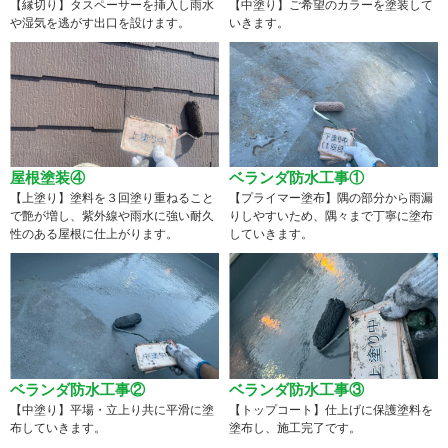
【縁切り】タスペーサーを挿入し雨水
【中塗り】ご希望のカラーを塗装して
や湿気を逃がす出口を設けます。
いきます。
屋根塗装④
ベランダ防水工事①
【上塗り】塗料を３回塗り重ねること
【プライマー塗布】隅の部分から雨漏
で艶が増し、紫外線や雨水に強い耐久
りしやすいため、隅々まで丁寧に塗布
性のある屋根に仕上がります。
していきます。
ベランダ防水工事②
ベランダ防水工事③
【中塗り】平場・立上り共に平滑に塗
【トップコート】仕上げに保護塗料を
布していきます。
塗布し、施工完了です。