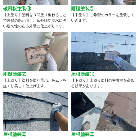
破風板塗装③
雨樋塗装①
【上塗り】塗料を３回塗り重ねること
【中塗り】ご希望のカラーを塗装して
で外壁の艶が増し、紫外線や雨水に強
いきます。
い耐久性のある外壁に仕上がります。
雨樋塗装②
屋根塗装①
【上塗り】塗料を塗り重ね、色ムラを
【下塗り】上塗り塗料の密着性を高め
無くし美しく仕上げます。
る効果があります。
屋根塗装②
屋根塗装③