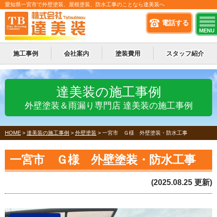
愛知県一宮市で外壁塗装、屋根塗装、防水工事のことなら達美装へ
電話する
MENU
施工事例
会社案内
塗装費用
スタッフ紹介
達美装の施工事例
外壁塗装＆雨漏り専門店 達美装の施工事例
HOME
>
達美装の施工事例
>
外壁塗装
>
一宮市 Ｇ様 外壁塗装・防水工事
一宮市 Ｇ様 外壁塗装・防水工事
(2025.08.25 更新)