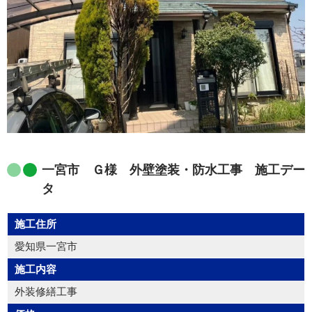
一宮市 Ｇ様 外壁塗装・防水工事 施工デー
タ
施工住所
愛知県一宮市
施工内容
外装修繕工事