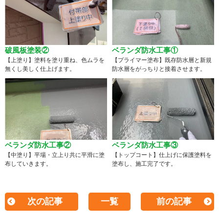
破風板塗装②
ベランダ防水工事①
【上塗り】塗料を塗り重ね、色ムラを
【プライマー塗布】既存防水層と新規
無くし美しく仕上げます。
防水層をがっちりと接着させます。
ベランダ防水工事②
ベランダ防水工事③
【中塗り】平場・立上り共に平滑に塗
【トップコート】仕上げに保護塗料を
布していきます。
塗布し、施工完了です。
次の記事
一覧
前の記事