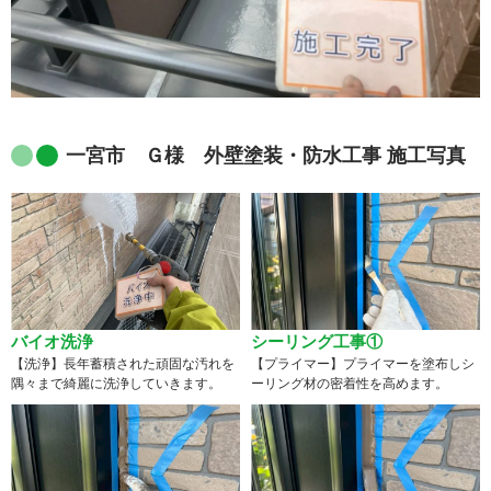
一宮市 Ｇ様 外壁塗装・防水工事 施工写真
バイオ洗浄
シーリング工事①
【洗浄】長年蓄積された頑固な汚れを
【プライマー】プライマーを塗布しシ
隅々まで綺麗に洗浄していきます。
ーリング材の密着性を高めます。