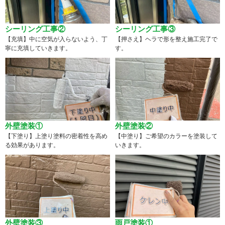
シーリング工事②
シーリング工事③
【充填】中に空気が入らないよう、丁
【押さえ】ヘラで形を整え施工完了で
寧に充填していきます。
す。
外壁塗装①
外壁塗装②
【下塗り】上塗り塗料の密着性を高め
【中塗り】ご希望のカラーを塗装して
る効果があります。
いきます。
外壁塗装③
雨戸塗装①