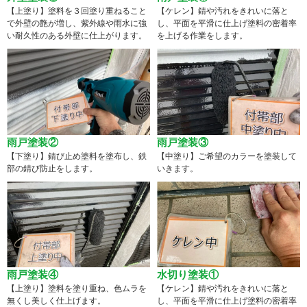
【上塗り】塗料を３回塗り重ねること
【ケレン】錆や汚れをきれいに落と
で外壁の艶が増し、紫外線や雨水に強
し、平面を平滑に仕上げ塗料の密着率
い耐久性のある外壁に仕上がります。
を上げる作業をします。
雨戸塗装②
雨戸塗装③
【下塗り】錆び止め塗料を塗布し、鉄
【中塗り】ご希望のカラーを塗装して
部の錆び防止をします。
いきます。
雨戸塗装④
水切り塗装①
【上塗り】塗料を塗り重ね、色ムラを
【ケレン】錆や汚れをきれいに落と
無くし美しく仕上げます。
し、平面を平滑に仕上げ塗料の密着率