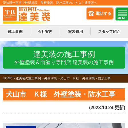
愛知県一宮市で外壁塗装、屋根塗装、防水工事のことなら達美装へ
電話する
MENU
施工事例
会社案内
塗装費用
スタッフ紹介
達美装の施工事例
外壁塗装＆雨漏り専門店 達美装の施工事例
HOME
>
達美装の施工事例
>
外壁塗装
>
犬山市 Ｋ様 外壁塗装・防水工事
犬山市 Ｋ様 外壁塗装・防水工事
(2023.10.24 更新)