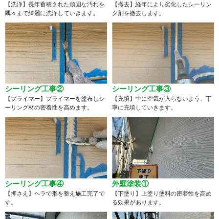
【洗浄】長年蓄積された頑固な汚れを
【撤去】経年により劣化したシーリン
隅々まで綺麗に洗浄していきます。
グ剤を撤去します。
シーリング工事②
シーリング工事③
【プライマー】プライマーを塗布しシ
【充填】中に空気が入らないよう、丁
ーリング材の密着性を高めます。
寧に充填していきます。
シーリング工事④
外壁塗装①
【押さえ】ヘラで形を整え施工完了で
【下塗り】上塗り塗料の密着性を高め
す。
る効果があります。