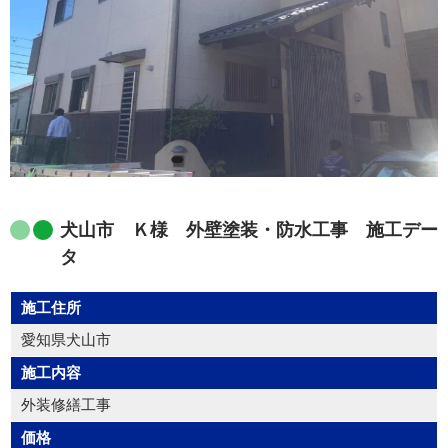
犬山市 Ｋ様 外壁塗装・防水工事 施工デー
タ
施工住所
愛知県犬山市
施工内容
外装修繕工事
価格