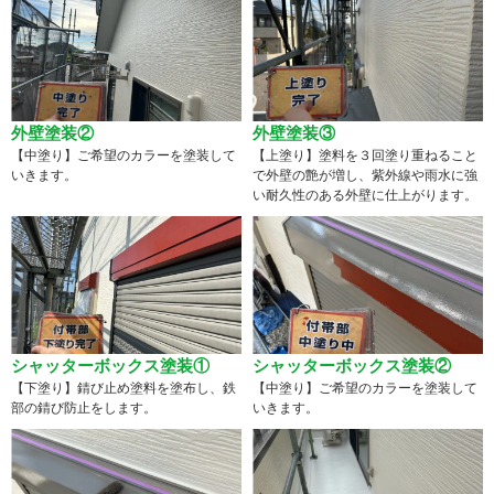
外壁塗装②
外壁塗装③
【中塗り】ご希望のカラーを塗装して
【上塗り】塗料を３回塗り重ねること
いきます。
で外壁の艶が増し、紫外線や雨水に強
い耐久性のある外壁に仕上がります。
シャッターボックス塗装①
シャッターボックス塗装②
【下塗り】錆び止め塗料を塗布し、鉄
【中塗り】ご希望のカラーを塗装して
部の錆び防止をします。
いきます。