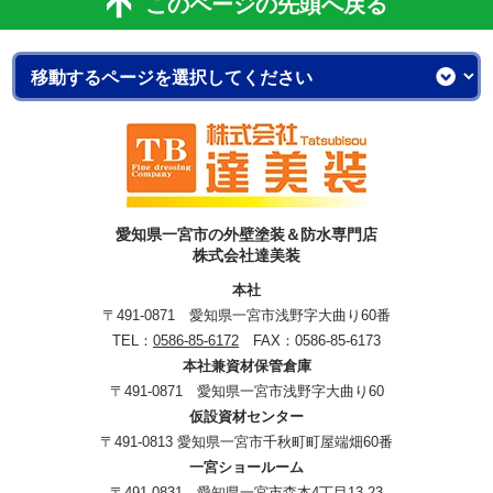
このページの先頭へ戻る
愛知県一宮市の外壁塗装＆防水専門店
株式会社達美装
本社
〒491-0871 愛知県一宮市浅野字大曲り60番
TEL：
0586-85-6172
FAX：0586-85-6173
本社兼資材保管倉庫
〒491-0871 愛知県一宮市浅野字大曲り60
仮設資材センター
〒491-0813 愛知県一宮市千秋町町屋端畑60番
一宮ショールーム
〒491-0831 愛知県一宮市森本4丁目13-23